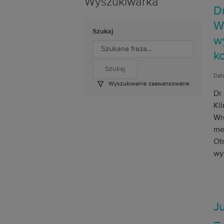
Wyszukiwarka
D
W
Szukaj
w
k
Data
Wyszukiwanie zaawansowane
Dr
Kl
Wro
me
Ot
wy
J
–