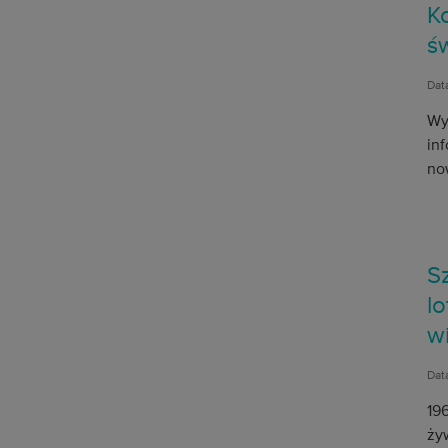
K
ś
Dat
Wy
in
no
Sz
lo
w
Dat
19
ży