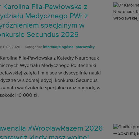
r Karolina Fila-Pawłowska z
ydziału Medycznego PWr z
yróżnieniem specjalnym w
onkursie Secundus 2025
: 11.05.2026
Kategorie:
informacje ogólne
,
pracownicy
 Karolina Fila-Pawłowska z Katedry Neuronauk
inicznych Wydziału Medycznego Politechniki
cławskiej zajęła I miejsce w dyscyplinie nauki
dyczne w siódmej edycji konkursu Secundus.
rzymała wyróżnienie specjalne oraz nagrodę w
sokości 10 000 zł.
uwenalia #WrocławRazem 2026
 sprawdź kiedy masz wolne!