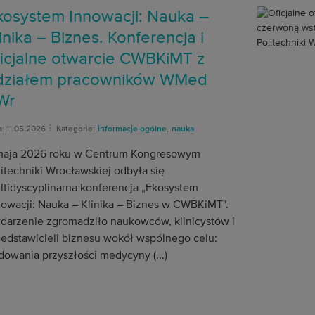
kosystem Innowacji: Nauka –
inika – Biznes. Konferencja i
ficjalne otwarcie CWBKiMT z
działem pracowników WMed
Wr
: 11.05.2026
Kategorie:
informacje ogólne
,
nauka
maja 2026 roku w Centrum Kongresowym
itechniki Wrocławskiej odbyła się
ltidyscyplinarna konferencja „Ekosystem
nowacji: Nauka – Klinika – Biznes w CWBKiMT".
darzenie zgromadziło naukowców, klinicystów i
zedstawicieli biznesu wokół wspólnego celu:
dowania przyszłości medycyny (...)