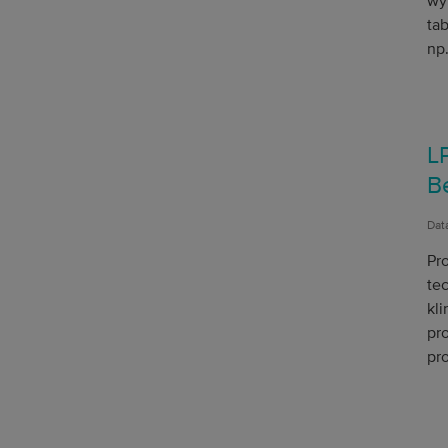
wy
tab
np
L
B
Dat
Pr
te
kl
pr
pr