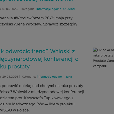
a: 07.05.2026
Kategorie:
informacje ogólne
,
studenci
wenalia #WrocławRazem 20-21 maja przy
rczyński Arena Wrocław. Sprawdź szczegóły
ak odwrócić trend? Wnioski z
iędzynarodowej konferencji o
ku prostaty
a: 29.04.2026
Kategorie:
informacje ogólne
,
nauka
k poprawić opiekę nad chorymi na raka prostaty
Polsce? Wnioski z międzynarodowej konferencji
udziałem prof. Krzysztofa Tupikowskiego z
działu Medycznego PWr — lidera projektu
AISE-U w Polsce.