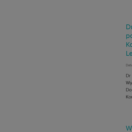
D
p
Ko
Le
Dat
Dr 
Wy
Do
Kom
W