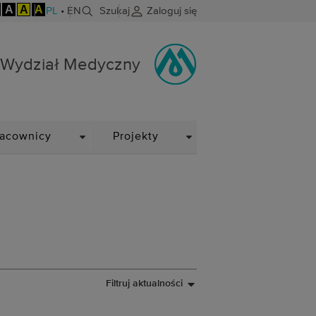
A
A
A
PL
•
EN
Szukaj
Zaloguj się
Wydział Medyczny
WN
DROPDOWN
DROPDOWN
racownicy
Projekty
Filtruj aktualności