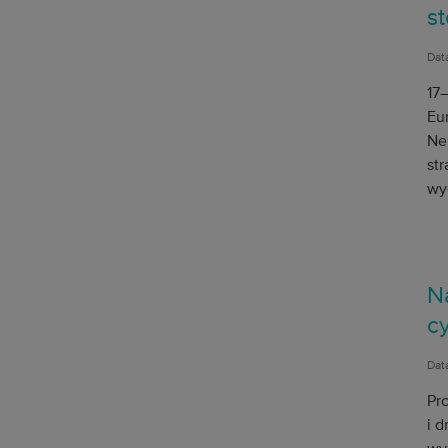
st
Dat
17–
Eu
Ne
st
wy
N
c
Dat
Pr
i 