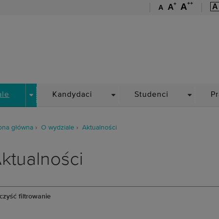
++
+
A
A
A
A
Wydział Medyczny
DROPDOWN
DROPDOWN
DROPDO
ale
Kandydaci
Studenci
P
ona główna
O wydziale
Aktualności
ktualności
zyść filtrowanie