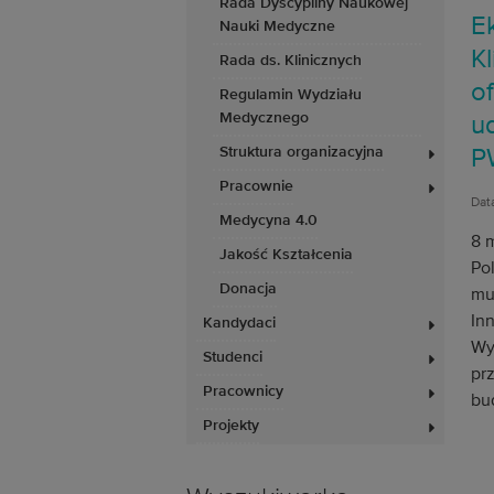
Rada Dyscypliny Naukowej
E
Nauki Medyczne
Kl
Rada ds. Klinicznych
o
Regulamin Wydziału
Medycznego
u
Struktura organizacyjna
P
Pracownie
Data
Medycyna 4.0
8 
Jakość Kształcenia
Pol
Donacja
mu
In
Kandydaci
Wy
Studenci
pr
Pracownicy
bu
Projekty