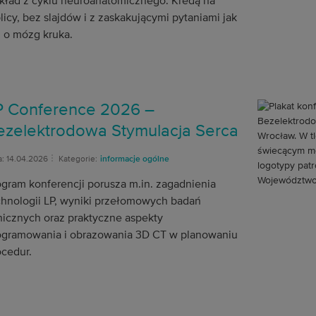
kład z cyklu neuroanatomicznego. Kredą na
licy, bez slajdów i z zaskakującymi pytaniami jak
. o mózg kruka.
P Conference 2026 –
ezelektrodowa Stymulacja Serca
a: 14.04.2026
Kategorie:
informacje ogólne
ogram konferencji porusza m.in. zagadnienia
chnologii LP, wyniki przełomowych badań
inicznych oraz praktyczne aspekty
ogramowania i obrazowania 3D CT w planowaniu
ocedur.