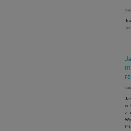
Dat
Ju
Ta
J
m
ra
Dat
Ja
w 
z 
Wy
PR