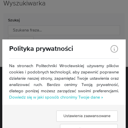
Wyszukiwarka
Szukaj
Polityka prywatności
Wyszukiwanie zaawansowane
Na stronach Politechniki Wrocławskiej używamy plików
cookies i podobnych technologii, aby zapewnić poprawne
działanie naszej strony, zapamiętać Twoje ustawienia oraz
analizować ruch. Bardzo cenimy Twoją prywatność,
dlatego poniżej możesz zarządzać swoimi preferencjami.
Dowiedz się w jaki sposób chronimy Twoje dane »
Deklaracja dostępności
Ustawienia zaawansowane
Znajdź nas: