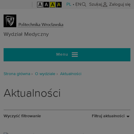
A
A
A
A
PL
•
EN
Szukaj
Zaloguj się
Wydział Medy
Wydział Medyczny
Menu
Strona główna
O wydziale
Aktualności
Aktualności
Wyczyść filtrowanie
Filtruj aktualności