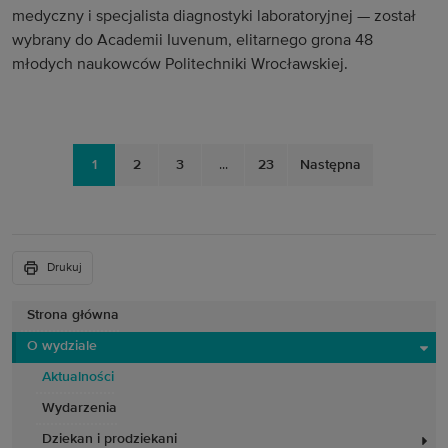
medyczny i specjalista diagnostyki laboratoryjnej — został
wybrany do Academii Iuvenum, elitarnego grona 48
młodych naukowców Politechniki Wrocławskiej.
1
2
3
...
23
Następna
Drukuj
Strona główna
O wydziale
Aktualności
Wydarzenia
Dziekan i prodziekani