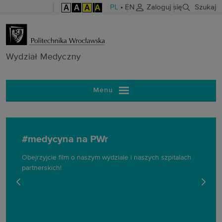
A
A
A
A
PL
•
EN
Zaloguj się
Szukaj
Wydział Medy
Wydział Medyczny
Menu
#medycyna na PWr
Obejrzyjcie film o naszym wydziale i naszych szpitalach
partnerskich!
poprzedni slajd
następ