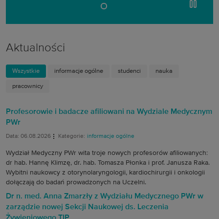
wstrzyma
Aktualności
Wszystkie
informacje ogólne
studenci
nauka
pracownicy
Profesorowie i badacze afiliowani na Wydziale Medycznym
PWr
Data: 06.08.2026
Kategorie:
informacje ogólne
Wydział Medyczny PWr wita troje nowych profesorów afiliowanych:
dr hab. Hannę Klimzę, dr. hab. Tomasza Płonka i prof. Janusza Raka.
Wybitni naukowcy z otorynolaryngologii, kardiochirurgii i onkologii
dołączają do badań prowadzonych na Uczelni.
Dr n. med. Anna Zmarzły z Wydziału Medycznego PWr w
zarządzie nowej Sekcji Naukowej ds. Leczenia
Żywieniowego TIP