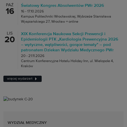
PAŹ
Światowy Kongres Absolwentów PWr 2026
16
16 - 17.10.2026
Kampus Politechniki Wrocławskiej, Wybrzeże Stanisława
Wyspiańskiego 27, Wrocław + online
LIS
XIX Konferencja Naukowa Sekcji Prewencji i
20
Epidemiologii PTK „Kardiologia Prewencyjna 2026
– wytyczne, wątpliwości, gorące tematy" – pod
patronatem Dziekan Wydziału Medycznego PWr
20 - 21.11.2026
Centrum Konferencyjne Hotelu Holiday Inn, ul. Wielopole 4,
Kraków
więcej wydarzeń
WYDZIAŁ MEDYCZNY