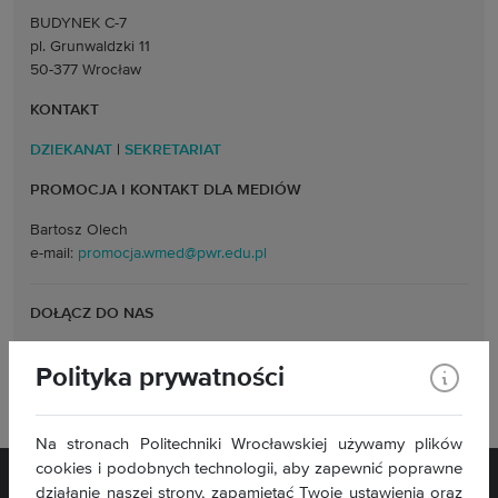
BUDYNEK C-7
pl. Grunwaldzki 11
50-377 Wrocław
KONTAKT
DZIEKANAT
|
SEKRETARIAT
PROMOCJA I KONTAKT DLA MEDIÓW
Bartosz Olech
e-mail:
promocja.wmed@pwr.edu.pl
DOŁĄCZ DO NAS
Polityka prywatności
Na stronach Politechniki Wrocławskiej używamy plików
cookies i podobnych technologii, aby zapewnić poprawne
działanie naszej strony, zapamiętać Twoje ustawienia oraz