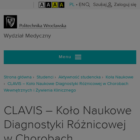
A
A
A
A
PL
•
EN
Szukaj
Zaloguj się
Wydział Medy
Wydział Medyczny
Menu
Strona główna
Studenci
Aktywność studencka
Koła Naukowe
CLAVIS – Koło Naukowe Diagnostyki Różnicowej w Chorobach
Wewnętrznych i Żywienia Klinicznego
CLAVIS – Koło Naukowe
Diagnostyki Różnicowej
w Chorobach