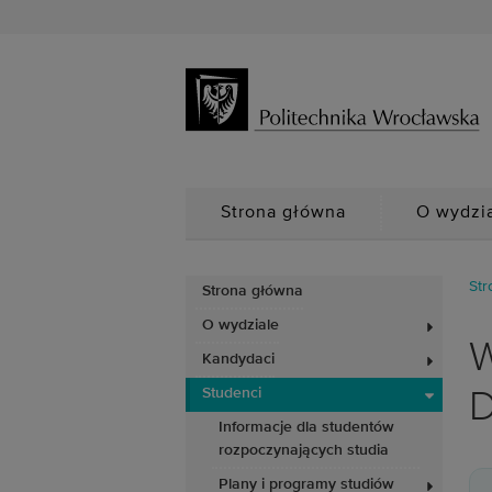
Strona główna
O wydzi
Str
Strona główna
O wydziale
W
Kandydaci
Studenci
D
Informacje dla studentów
rozpoczynających studia
Plany i programy studiów