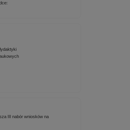
dce:
dydaktyki
 naukowych
sza III nabór wniosków na