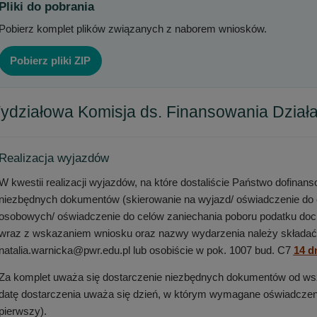
Pliki do pobrania
Pobierz komplet plików związanych z naborem wniosków.
Pobierz pliki ZIP
ydziałowa Komisja ds. Finansowania Działa
Realizacja wyjazdów
W kwestii realizacji wyjazdów, na które dostaliście Państwo dofinan
niezbędnych dokumentów (skierowanie na wyjazd/ oświadczenie do
osobowych/ oświadczenie do celów zaniechania poboru podatku do
wraz z wskazaniem wniosku oraz nazwy wydarzenia należy składać u 
natalia.warnicka@pwr.edu.pl lub osobiście w pok. 1007 bud. C7
14 d
Za komplet uważa się dostarczenie niezbędnych dokumentów od ws
datę dostarczenia uważa się dzień, w którym wymagane oświadczenia
pierwszy).