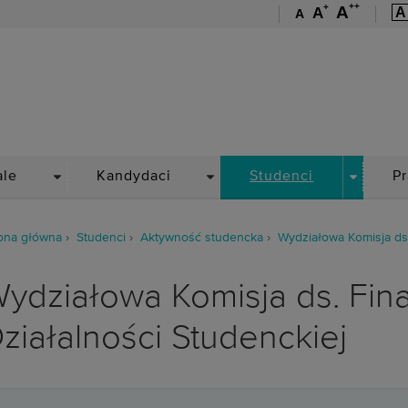
++
+
A
A
A
A
Wydział Medyczny
DROPDOWN
DROPDOWN
DROPDO
ale
Kandydaci
Studenci
P
ona główna
Studenci
Aktywność studencka
Wydziałowa Komisja ds.
ydziałowa Komisja ds. Fin
ziałalności Studenckiej