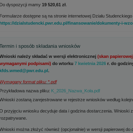
Do dyspozycji mamy
19 520,61 zł
.
Formularze dostępne są na stronie internetowej Działu Studenckiego 
https://dzialstudencki.pwr.edu.pl/finansowanie/dokumenty-i-w
Termin i sposób składania wniosków
Wnioski należy składać w wersji elektronicznej
(skan papierowej
wymaganymi podpisami)
do wtorku
7 kwietnia 2026
r. do godziny
kfds.wmed@pwr.edu.pl
.
Wymagany format pliku: *.pdf
Przykładowa nazwa pliku:
K_2026_Nazwa_Koła.pdf
Wnioski zostaną zarejestrowane w rejestrze wniosków według kolejn
O przyjęciu wniosku decyduje data i godzina dostarczenia. Wnioski z
rozpatrywane.
Wnioski można złożyć również (opcjonalnie) w wersji papierowej do d