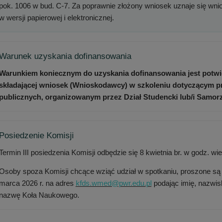
pok. 1006 w bud. C-7. Za poprawnie złożony wniosek uznaje się wnio
w wersji papierowej i elektronicznej.
Warunek uzyskania dofinansowania
Warunkiem koniecznym do uzyskania dofinansowania jest potw
składającej wniosek (Wnioskodawcy) w szkoleniu dotyczącym 
publicznych, organizowanym przez Dział Studencki lub/i Samor
Posiedzenie Komisji
Termin III posiedzenia Komisji odbędzie się 8 kwietnia br. w godz. wi
Osoby spoza Komisji chcące wziąć udział w spotkaniu, proszone są o
marca 2026 r. na adres
kfds.wmed@pwr.edu.pl
podając imię, nazwis
nazwę Koła Naukowego.