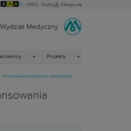
A
A
A
PL
•
EN
Szukaj
Zaloguj się
Wydział Medyczny
WN
DROPDOWN
DROPDOWN
racownicy
Projekty
 Finansowania Działalności Studenckiej
ansowania