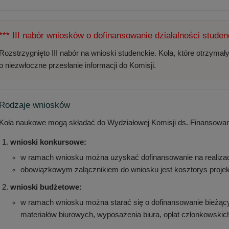
*** III nabór wniosków o dofinansowanie działalności studen
Rozstrzygnięto III nabór na wnioski studenckie. Koła, które otrzymał
o niezwłoczne przesłanie informacji do Komisji.
Rodzaje wniosków
Koła naukowe mogą składać do Wydziałowej Komisji ds. Finansowani
wnioski konkursowe:
w ramach wniosku można uzyskać dofinansowanie na realizac
obowiązkowym załącznikiem do wniosku jest kosztorys projek
wnioski budżetowe:
w ramach wniosku można starać się o dofinansowanie bieżący
materiałów biurowych, wyposażenia biura, opłat członkowskich