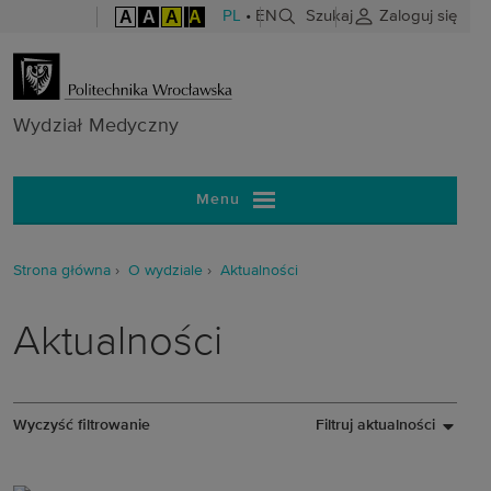
A
A
A
A
PL
•
EN
Szukaj
Zaloguj się
Wydział Medy
Wydział Medyczny
Menu
Strona główna
O wydziale
Aktualności
Aktualności
Wyczyść filtrowanie
Filtruj aktualności