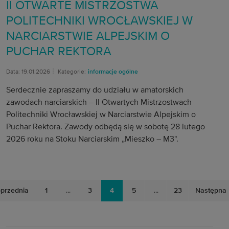
II OTWARTE MISTRZOSTWA
POLITECHNIKI WROCŁAWSKIEJ W
NARCIARSTWIE ALPEJSKIM O
PUCHAR REKTORA
Data: 19.01.2026
Kategorie:
informacje ogólne
Serdecznie zapraszamy do udziału w amatorskich
zawodach narciarskich – II Otwartych Mistrzostwach
Politechniki Wrocławskiej w Narciarstwie Alpejskim o
Puchar Rektora. Zawody odbędą się w sobotę 28 lutego
2026 roku na Stoku Narciarskim „Mieszko – M3".
przednia
1
...
3
4
5
...
23
Następna